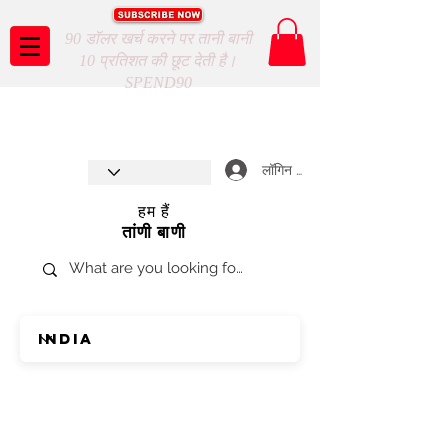
90 डॉलर खर्च करने पर तानी बानी
10 प्रतिशत की छूट देती है।
SPEND90
Taani Baani proudly celebrates
SHOP NOW
8th year anniverssary
In Store and ONLINE
*Terms and conditions apply
लॉगिन करें
हम हैं
तांणी बाणी