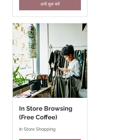
अभी बुक करें
In Store Browsing
(Free Coffee)
In
In Store Shopping
Store
Shopping