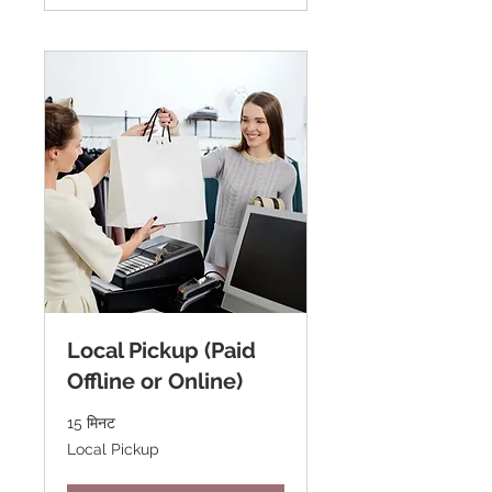
Local Pickup (Paid
Offline or Online)
15 मिनट
Local
Local Pickup
Pickup