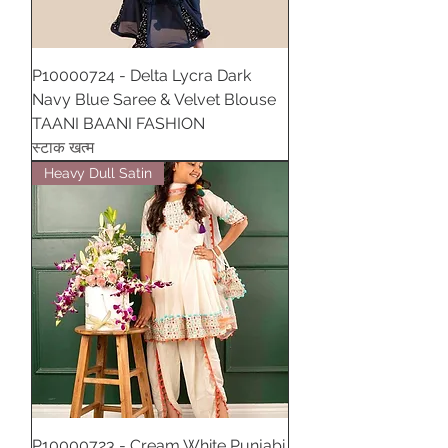
P10000724 - Delta Lycra Dark
Navy Blue Saree & Velvet Blouse
TAANI BAANI FASHION
स्टाक खत्म
Heavy Dull Satin
P10000723 - Cream White Punjabi