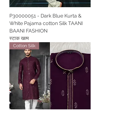
P30000051 - Dark Blue Kurta &
White Pajama cotton Silk TAANI
BAANI FASHION
स्टाक खत्म
Cotton Silk
P30000044 - Dark Maroon Kurta &
White Pajama cotton silk TAANI