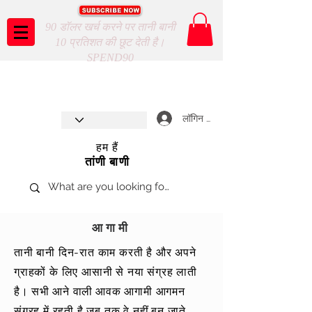
90 डॉलर खर्च करने पर तानी बानी
10 प्रतिशत की छूट देती है।
SPEND90
Taani Baani proudly celebrates
SHOP NOW
8th year anniverssary
In Store and ONLINE
*Terms and conditions apply
लॉगिन करें
हम हैं
तांणी बाणी
आगामी
तानी बानी दिन-रात काम करती है और अपने
ग्राहकों के लिए आसानी से नया संग्रह लाती
है। सभी
आने वाली
आवक आगामी आगमन
संग्रह में रहती है जब तक वे नहीं
बन जाते