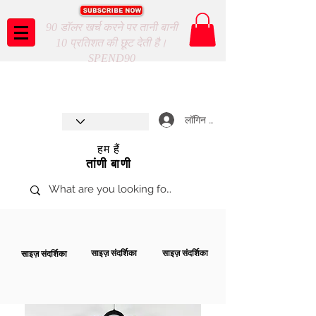
90 डॉलर खर्च करने पर तानी बानी
10 प्रतिशत की छूट देती है।
SPEND90
Taani Baani proudly celebrates
SHOP NOW
8th year anniverssary
In Store and ONLINE
*Terms and conditions apply
लॉगिन करें
हम हैं
तांणी बाणी
साइज़ संदर्शिका
साइज़ संदर्शिका
साइज़ संदर्शिका