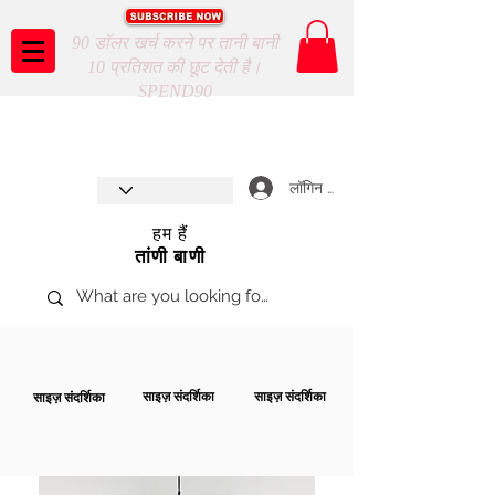
90 डॉलर खर्च करने पर तानी बानी
10 प्रतिशत की छूट देती है।
SPEND90
Taani Baani proudly celebrates
SHOP NOW
8th year anniverssary
In Store and ONLINE
*Terms and conditions apply
लॉगिन करें
हम हैं
तांणी बाणी
साइज़ संदर्शिका
साइज़ संदर्शिका
साइज़ संदर्शिका