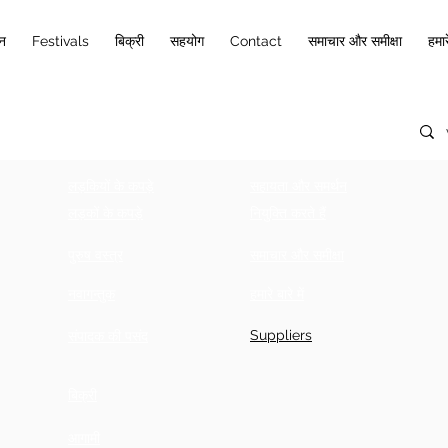
ान
Festivals
बिक्री
सहयोग
Contact
समाचार और समीक्षा
हमारे
लड़कियों के कपड़े
सहायता और समर्थन
लड़कों के कपड़े
नियुक्ति करते हैं
पुरुष वस्त्र
समाचार और समीक्षा
नवागन्तुक
हमारे बारे में
Suppliers
संपादक की पसंद
बिक्री
आगामी