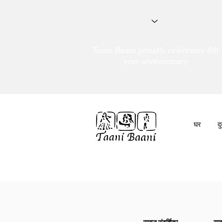
Taani Baani proudly celebrates 8th
year anniverssary
घर
द
हम हैं
तांणी बाणी