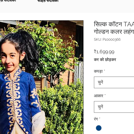
ज़ संदर्शिका
साइज़ संदर्शिका
सिल्क कॉटन TAAN
गोल्डन कलर लहंग
SKU: P10000366
मूल्य
₹1,699.99
कर को छोड़कर
कपड़ा
*
चुनें
आकार
*
चुनें
रंग
*