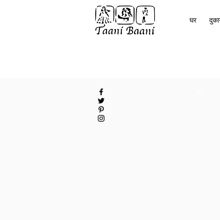
घर
दुक
घर