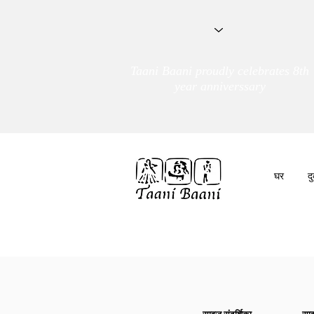
Taani Baani proudly celebrates 8th
year anniverssary
घर
द
हम हैं
तांणी बाणी