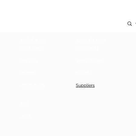
लड़कियों के कपड़े
सहायता और समर्थन
लड़कों के कपड़े
नियुक्ति करते हैं
पुरुष वस्त्र
समाचार और समीक्षा
नवागन्तुक
हमारे बारे में
Suppliers
संपादक की पसंद
बिक्री
आगामी