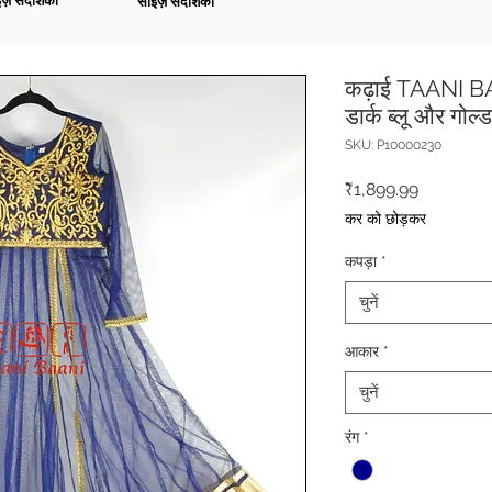
ज़ संदर्शिका
साइज़ संदर्शिका
कढ़ाई TAANI BAA
डार्क ब्लू और गोल
SKU: P10000230
मूल्य
₹1,899.99
कर को छोड़कर
कपड़ा
*
चुनें
आकार
*
चुनें
रंग
*