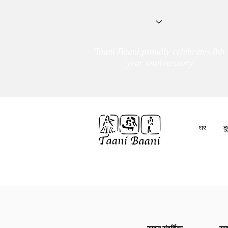
Taani Baani proudly celebrates 8th
year anniverssary
घर
द
हम हैं
तांणी बाणी