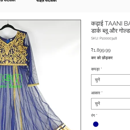
ज़ संदर्शिका
साइज़ संदर्शिका
कढ़ाई TAANI BAA
डार्क ब्लू और गोल
SKU: P10000348
मूल्य
₹1,899.99
कर को छोड़कर
कपड़ा
*
चुनें
आकार
*
चुनें
रंग
*