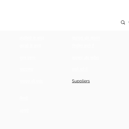
लड़कियों के कपड़े
सहायता और समर्थन
लड़कों के कपड़े
नियुक्ति करते हैं
पुरुष वस्त्र
समाचार और समीक्षा
नवागन्तुक
हमारे बारे में
Suppliers
संपादक की पसंद
बिक्री
आगामी