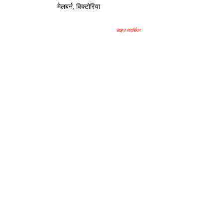
मेलबर्न, विक्टोरिया
साइज़ संदर्शिका
उप
हार
© 2015 TAANIBAANI द्वारा। गर्व से