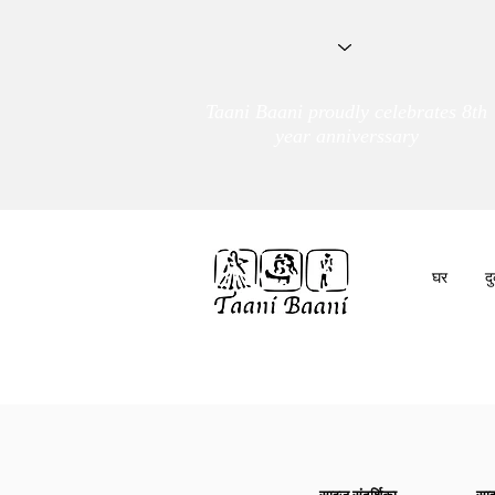
Taani Baani proudly celebrates 8th
year anniverssary
घर
द
हम हैं
तांणी बाणी