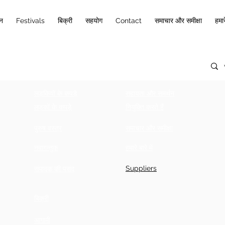
ान
Festivals
बिक्री
सहयोग
Contact
समाचार और समीक्षा
हमारे
लड़कियों के कपड़े
सहायता और समर्थन
लड़कों के कपड़े
नियुक्ति करते हैं
पुरुष वस्त्र
समाचार और समीक्षा
नवागन्तुक
हमारे बारे में
Suppliers
संपादक की पसंद
बिक्री
आगामी