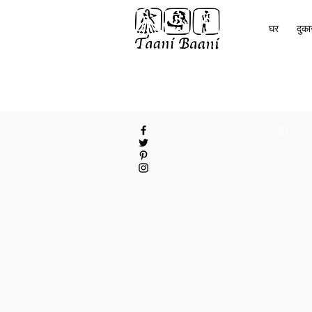
घर
दुक
घर