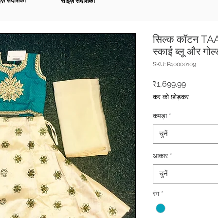
ज़ संदर्शिका
साइज़ संदर्शिका
सिल्क कॉटन TAAN
स्काई ब्लू और गोल्
SKU: P40000109
मूल्य
₹1,699.99
कर को छोड़कर
कपड़ा
*
चुनें
आकार
*
चुनें
रंग
*