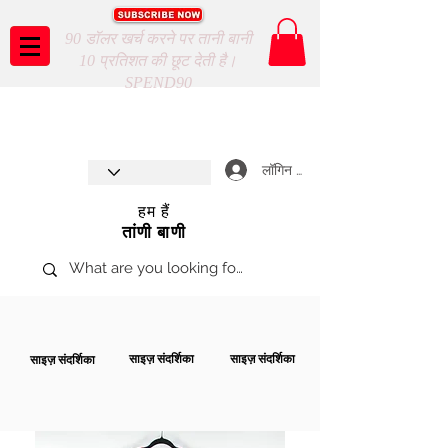
90 डॉलर खर्च करने पर तानी बानी
10 प्रतिशत की छूट देती है।
SPEND90
Taani Baani proudly celebrates
SHOP NOW
8th year anniverssary
In Store and ONLINE
*Terms and conditions apply
लॉगिन करें
हम हैं
तांणी बाणी
साइज़ संदर्शिका
साइज़ संदर्शिका
साइज़ संदर्शिका