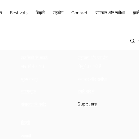
ान
Festivals
बिक्री
सहयोग
Contact
समाचार और समीक्षा
हमारे
लड़कियों के कपड़े
सहायता और समर्थन
लड़कों के कपड़े
नियुक्ति करते हैं
पुरुष वस्त्र
समाचार और समीक्षा
नवागन्तुक
हमारे बारे में
Suppliers
संपादक की पसंद
बिक्री
आगामी