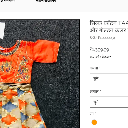
ज़ संदर्शिका
साइज़ संदर्शिका
सिल्क कॉटन TAA
और गोल्डन कलर 
SKU: P40000034
मूल्य
₹1,399.99
कर को छोड़कर
कपड़ा
*
चुनें
आकार
*
चुनें
रंग
*