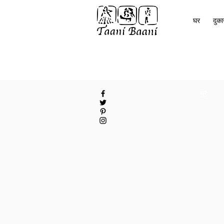
घर
दुक
घर