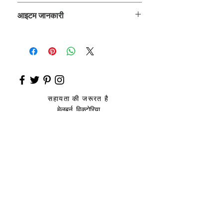
ROZ_
आइटम जानकारी
कुर्ता, प्लाजो
सहायता की जरूरत है
मेलबर्न, विक्टोरिया
साइज़ संदर्शिका
उप
हार