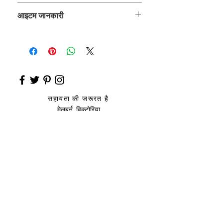
ROZ_
आइटम जानकारी
कुर्ता, प्लाजो
सहायता की जरूरत है
मेलबर्न, विक्टोरिया
साइज़ संदर्शिका
उप
हार