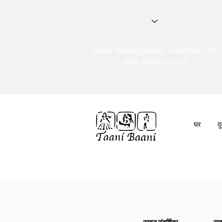
Taani Baani proudly celebrates 8th
year anniverssary
घर
द
हम हैं
तांणी बाणी