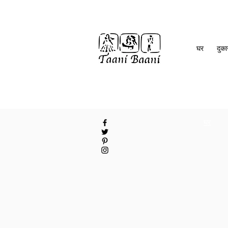
घर
दुक
घर