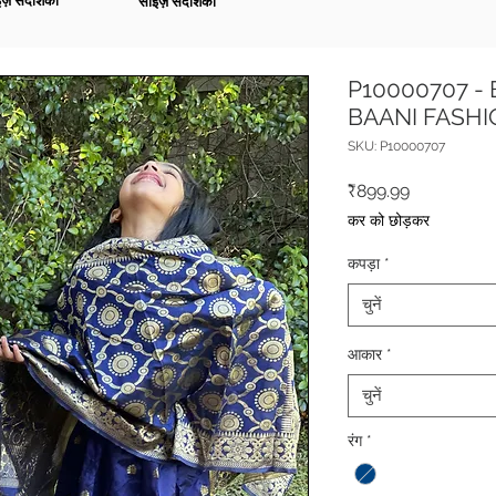
ज़ संदर्शिका
साइज़ संदर्शिका
P10000707 - 
BAANI FASH
SKU: P10000707
मूल्य
₹899.99
कर को छोड़कर
कपड़ा
*
चुनें
आकार
*
चुनें
रंग
*