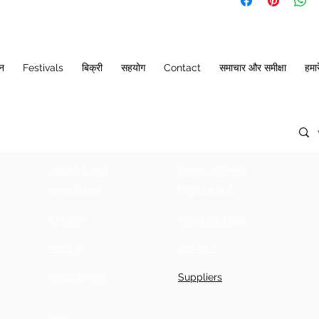
SIZE
(INCHES)
10
21
ान
Festivals
बिक्री
सहयोग
Contact
समाचार और समीक्षा
हमारे
12
22
14
23
16
23
लड़कियों के कपड़े
सहायता और समर्थन
18
24
लड़कों के कपड़े
नियुक्ति करते हैं
20
25
पुरुष वस्त्र
समाचार और समीक्षा
22
26
नवागन्तुक
हमारे बारे में
24
27
Suppliers
संपादक की पसंद
26
28