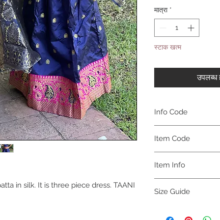
मात्रा
*
स्टाक खत्म
उपलब्ध ह
Info Code
CLCLEMEH
Item Code
MEH_
Item Info
Lehenga
ta in silk. It is three piece dress. TAANI
Size Guide
GIRLS
BUS