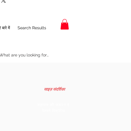
19
20
 बारे में
Search Results
20
22
25
27
22
25
23
26
24
27
साइज़ संदर्शिका
25
28
सहायता की जरूरत है
26
29
मेलबर्न, विक्टोरिया
27
30