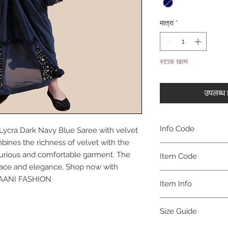
मात्रा
*
स्टाक खत्म
उपलब्ध ह
Info Code
 Lycra Dark Navy Blue Saree with velvet
bines the richness of velvet with the
CLCSARESHV
 luxurious and comfortable garment. The
Item Code
grace and elegance, Shop now with
SHV_
 BAANI FASHION
Item Info
Saree
Size Guide