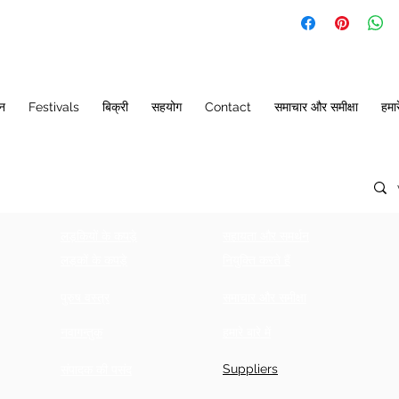
SIZE
CHEST
(CHOLI)
ान
Festivals
बिक्री
सहयोग
Contact
समाचार और समीक्षा
22
22
हमारे
24
24
25
25
26
26
लड़कियों के कपड़े
सहायता और समर्थन
27
27
लड़कों के कपड़े
नियुक्ति करते हैं
28
28
पुरुष वस्त्र
समाचार और समीक्षा
30
30
नवागन्तुक
हमारे बारे में
Suppliers
31
31
संपादक की पसंद