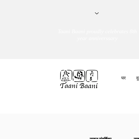
Taani Baani proudly celebrates 8th
year anniverssary
घर
द
हम हैं
तांणी बाणी