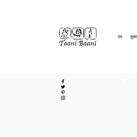
घर
दुक
घर