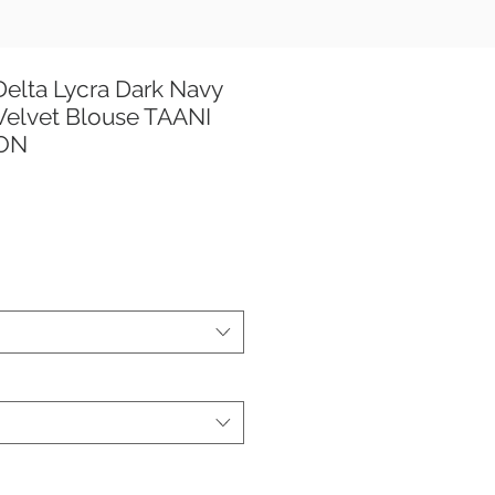
elta Lycra Dark Navy
Velvet Blouse TAANI
ION