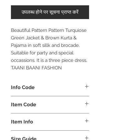
उपलब्ध होने पर सूचना प्राप्त करें
Beautiful Pattern Pattern Turquiose
Green Jacket & Brown Kurta &
Pajama in soft sillk and brocade.
Suitable for party and special
occassions. It is a three piece dress.
TAANI BAANI FASHION
Info Code
CLBJKPETH
Item Code
ETH_
Item Info
Jacket Kurta & Pajama
Size Guide