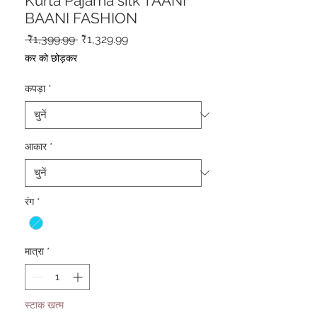
Kurta Pajama silk TAANI
BAANI FASHION
नियमित
बिक्री
 ₹1,399.99 
₹1,329.99
मूल्य
मूल्य
कर को छोड़कर
कपड़ा
*
आकार
*
रंग
*
मात्रा
*
स्टाक खत्म