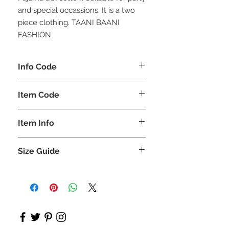
and special occassions. It is a two
piece clothing. TAANI BAANI
FASHION
Info Code
CLMKPKAR
Item Code
KAR_
Item Info
Kurta & Pajama
Size Guide
SIZE
LEN
CHE
SHO
HIP
SLE
(INCHES)
34
42
34 +
15.5
39
25.5
5
CR