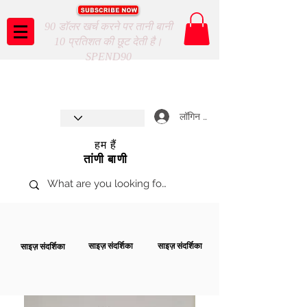
90 डॉलर खर्च करने पर तानी बानी
10 प्रतिशत की छूट देती है।
SPEND90
Taani Baani proudly celebrates
SHOP NOW
8th year anniverssary
In Store and ONLINE
*Terms and conditions apply
लॉगिन करें
हम हैं
तांणी बाणी
साइज़ संदर्शिका
साइज़ संदर्शिका
साइज़ संदर्शिका