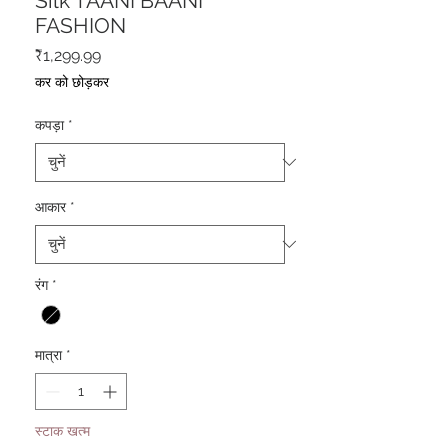
Silk TAANI BAANI
FASHION
मूल्य
₹1,299.99
कर को छोड़कर
कपड़ा
*
आकार
*
रंग
*
मात्रा
*
स्टाक खत्म