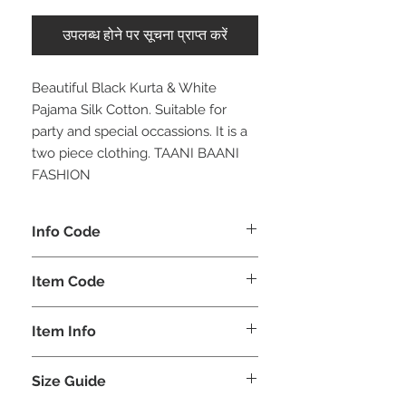
उपलब्ध होने पर सूचना प्राप्त करें
Beautiful Black Kurta & White
Pajama Silk Cotton. Suitable for
party and special occassions. It is a
two piece clothing. TAANI BAANI
FASHION
Info Code
CLMKPKAR
Item Code
KAR_
Item Info
Kurta & Pajama
Size Guide