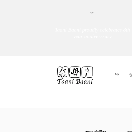
Taani Baani proudly celebrates 8th
year anniverssary
घर
द
हम हैं
तांणी बाणी