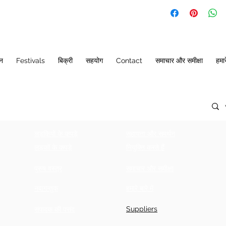
SIZ
LE
CH
E
N
E
(IN
CH
ES)
ान
Festivals
बिक्री
सहयोग
Contact
समाचार और समीक्षा
हमारे
34
42
34
+ 5
36
43.
36
5
+ 5
लड़कियों के कपड़े
सहायता और समर्थन
38
43.
38
5
+ 5
लड़कों के कपड़े
नियुक्ति करते हैं
40
44.
40
पुरुष वस्त्र
समाचार और समीक्षा
5
+ 5
नवागन्तुक
हमारे बारे में
42
44.
42
Suppliers
5
+ 5
संपादक की पसंद