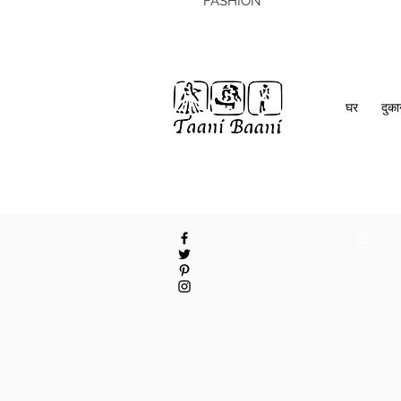
FASHION
घर
दुक
घर