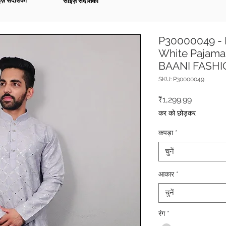
ज़ संदर्शिका
साइज़ संदर्शिका
P30000049 - L
White Pajama 
BAANI FASH
SKU: P30000049
मूल्य
₹1,299.99
कर को छोड़कर
कपड़ा
*
चुनें
आकार
*
चुनें
रंग
*