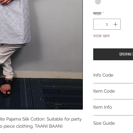
मात्रा
*
स्टाक खत्म
उपलब्ध ह
Info Code
CLMKPKAR
Item Code
KAR_
Item Info
Kurta & Pajama
te Pajama Silk Cotton. Suitable for party
Size Guide
two piece clothing. TAANI BAANI