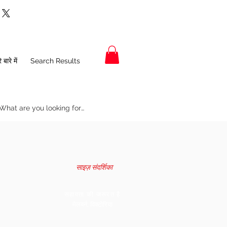
SH
HIP
SL
NE
WS
O
E
C
T
 बारे में
Search Results
15.
39
25.
15
36
5
CR
5
CR
16.
41
26.
15.
38
5
CR
75
5
CR
17.5
43
27
16
40
CR
CR
18.
45
28.
16.
साइज़ संदर्शिका
42
5
CR
25
5
CR
सहायता की जरूरत है
19.
47
28.
17
44
मेलबर्न, विक्टोरिया
5
CR
5
CR