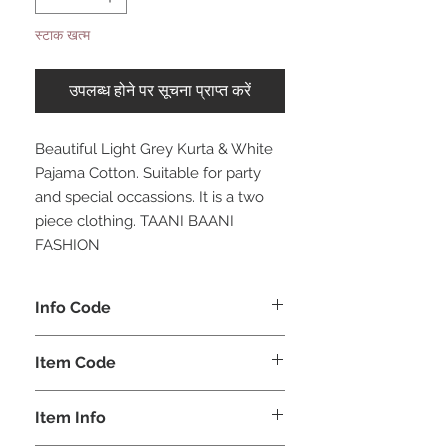
स्टाक खत्म
उपलब्ध होने पर सूचना प्राप्त करें
Beautiful Light Grey Kurta & White
Pajama Cotton. Suitable for party
and special occassions. It is a two
piece clothing. TAANI BAANI
FASHION
Info Code
CLMKPKAR
Item Code
KAR_
Item Info