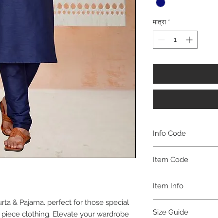
मात्रा
*
Info Code
CLMKPKAR
Item Code
KAR_
Item Info
rta & Pajama. perfect for those special
Kurta & Pajama
Size Guide
wo piece clothing. Elevate your wardrobe