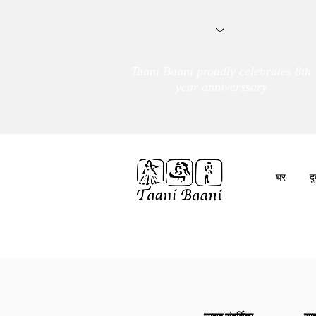
Taani Baani proudly celebrates 8th
year anniverssary
घर
द
हम हैं
तांणी बाणी