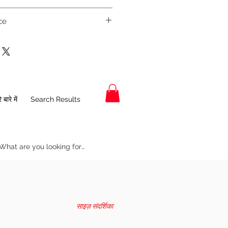
SH
HIP
SL
NE
WS
ce
O
E
C
T
on.in/dp/B0DWMYP1J8
15.
39
25.
15
36
5
CR
5
CR
 बारे में
Search Results
16.
41
26.
15.
38
5
CR
75
5
CR
17.5
43
27
16
40
CR
CR
18.
45
28.
16.
42
5
CR
25
5
CR
साइज़ संदर्शिका
19.
47
28.
17
44
5
CR
5
CR