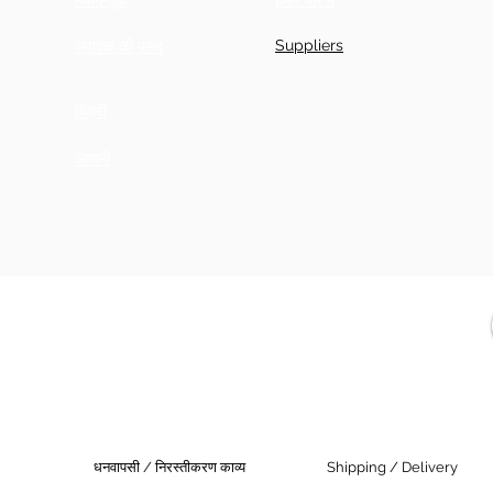
44
45
44
Suppliers
संपादक की पसंद
+ 5
46
45.
46
बिक्री
5
+ 5
आगामी
धनवापसी / निरस्तीकरण काव्य
Shipping / Delivery