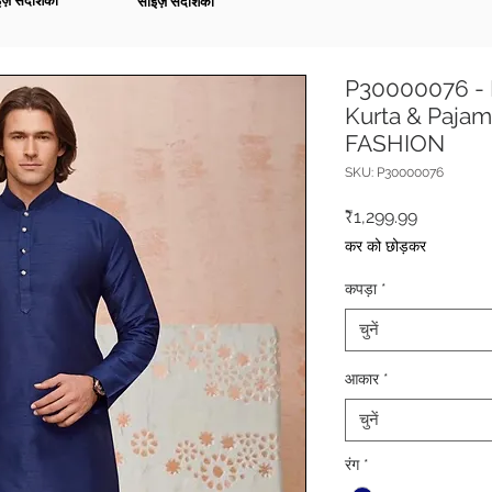
ज़ संदर्शिका
साइज़ संदर्शिका
P30000076 - D
Kurta & Paja
FASHION
SKU: P30000076
मूल्य
₹1,299.99
कर को छोड़कर
कपड़ा
*
चुनें
आकार
*
चुनें
रंग
*