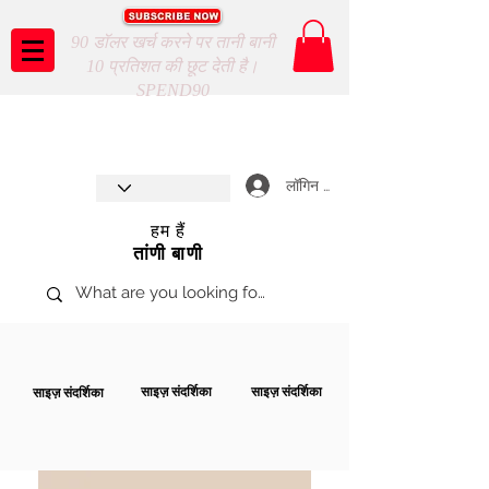
90 डॉलर खर्च करने पर तानी बानी
10 प्रतिशत की छूट देती है।
SPEND90
Taani Baani proudly celebrates
SHOP NOW
8th year anniverssary
In Store and ONLINE
*Terms and conditions apply
लॉगिन करें
हम हैं
तांणी बाणी
साइज़ संदर्शिका
साइज़ संदर्शिका
साइज़ संदर्शिका