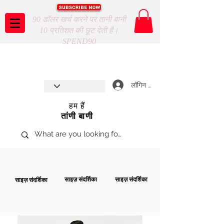
90 डॉलर खर्च करने पर तानी बानी
10 प्रतिशत की छूट देती है।
SPEND90
Taani Baani proudly celebrates
SHOP NOW
8th year anniverssary
In Store and ONLINE
*Terms and conditions apply
लॉगिन करें
हम हैं
तांणी बाणी
साइज़ संदर्शिका
साइज़ संदर्शिका
साइज़ संदर्शिका