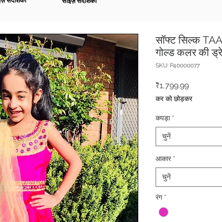
ज़ संदर्शिका
साइज़ संदर्शिका
सॉफ्ट सिल्क TAA
गोल्ड कलर की ड्र
SKU: P40000077
मूल्य
₹1,799.99
कर को छोड़कर
कपड़ा
*
चुनें
आकार
*
चुनें
रंग
*