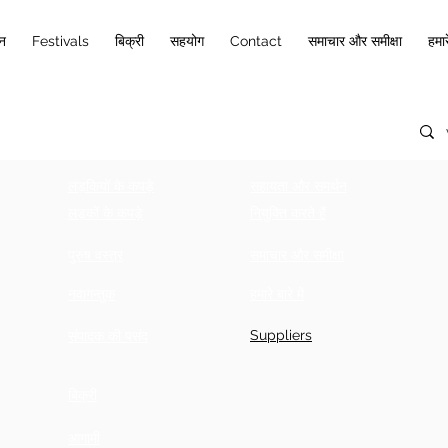
ान
Festivals
बिक्री
सहयोग
Contact
समाचार और समीक्षा
हमारे
लड़कियों के कपड़े
सहायता और समर्थन
लड़कों के कपड़े
नियुक्ति करते हैं
पुरुष वस्त्र
समाचार और समीक्षा
नवागन्तुक
हमारे बारे में
Suppliers
संपादक की पसंद
बिक्री
आगामी