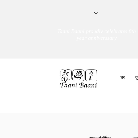
Taani Baani proudly celebrates 8th
year anniverssary
घर
द
हम हैं
तांणी बाणी