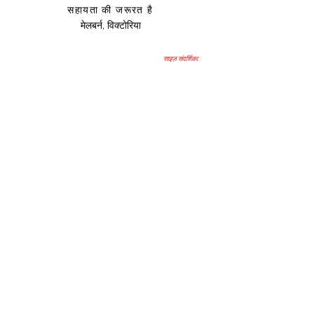
सहायता की जरूरत है
मेलबर्न, विक्टोरिया
साइज़ संदर्शिका
उप
हार