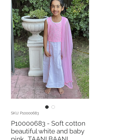
SKU: P10000683
P10000683 - Soft cotton
beautiful white and baby
pink . TAANI BAANI