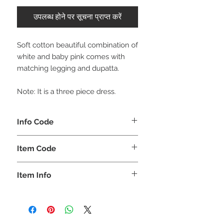
उपलब्ध होने पर सूचना प्राप्त करें
Soft cotton beautiful combination of
white and baby pink comes with
matching legging and dupatta.
Note: It is a three piece dress.
Info Code
CLKUETH
Item Code
ETH_
Item Info
Anarkali Kurta