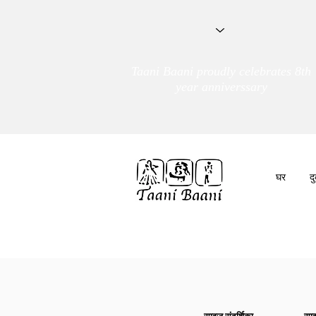
Taani Baani proudly celebrates 8th
year anniverssary
घर
द
हम हैं
तांणी बाणी